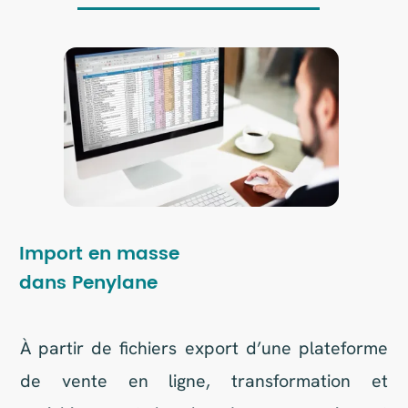
PowerQuery est un outil puissant intégré à
Excel et Power BI, conçu pour transformer et
nettoyer les données.
Il permet aux utilisateurs de se connecter à
diverses sources de données, de les
importer et de les préparer pour l'analyse.
Grâce à une interface intuitive, PowerQuery
simplifie les tâches complexes de
manipulation des données, comme le
filtrage, le tri et la fusion de tables.
Cela rend les données plus exploitables et
facilite leur analyse, même pour les
utilisateurs moins expérimentés.