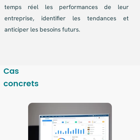
Tableau de bord
d’une société de conseil
Le tableau de bord est constitué entre
autres des indicateurs suivants :
évolution du chiffre d’affaires et
comparaison sur N-1
évolution des commandes et comparaison
sur N-1
suivi de la production en heures au regard
du temps saisi sur les tâches dans l’ERP
impact des clients nouveaux et mesure du