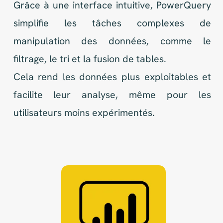
Conçue pour être simple et accessible,
Metabase offre une interface conviviale qui
permet de poser des questions en langage
naturel et d'obtenir des réponses visuelles.
L'outil se connecte à diverses bases de
données et permet de partager facilement
les analyses avec les membres de l'équipe.
Metabase est particulièrement utile pour les
petites et moyennes entreprises qui
cherchent une solution flexible et
économique pour analyser leurs données.
Refuser
Ce site web utilise les cookies.
Veuillez consulter notre
politique de
OK
Mentions légales
| © CF2D 2024
pour plus de détails.
confidentialité